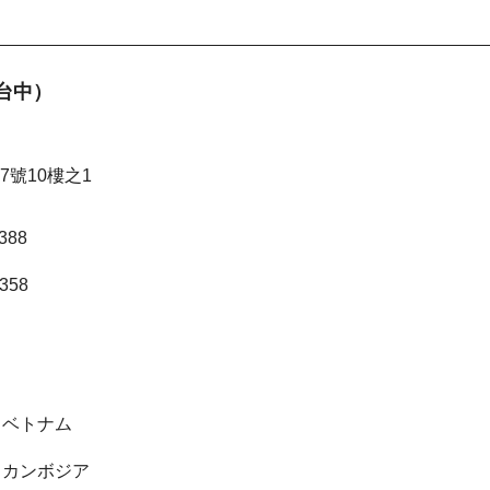
台中）
號10樓之1
388
8358
 ベトナム
 カンボジア