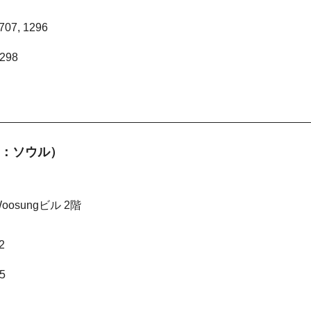
707, 1296
1298
（韓国：ソウル）
osungビル 2階
2
5