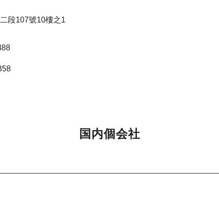
段107號10樓之1
388
358
国内個会社