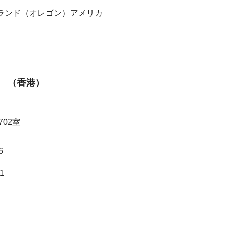
. ポートランド（オレゴン）アメリカ
Ltd. （香港）
702室
6
1