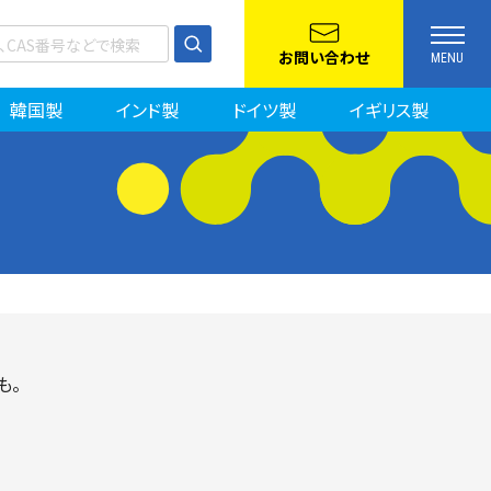
お問い合わせ
MENU
韓国製
インド製
ドイツ製
イギリス製
も。