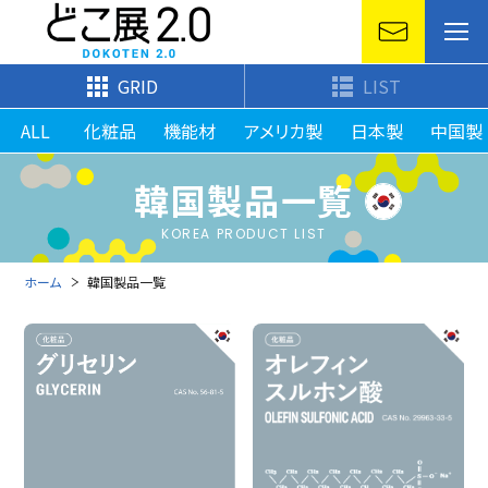
GRID
LIST
ALL
化粧品
機能材
アメリカ製
日本製
中国製
韓国製品一覧
KOREA PRODUCT LIST
ホーム
韓国製品一覧