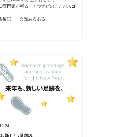
EO専門家が斬る「くつナビのここがスゴ
集後記 「介護あるある」
12.24
も新しい足跡を