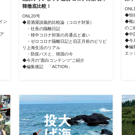
韓徹底比較！
ONL
）
◆恒
ONL20号
イン
◆靴に
◆居酒屋談義的比較論（コロナ対策）
のご
・社長の隔離日記
ルア
◆中
・韓中コロナ対策の共通点と違い
◆今
・ゼロコロナ隔離日記と旧正月前のピリピ
◆編
リ上海生活のリアル
エッ
・防疫パスと、韓国の今
◆今月の“面白コンテンツ“ご紹介
◆編集後記 「ACTION」