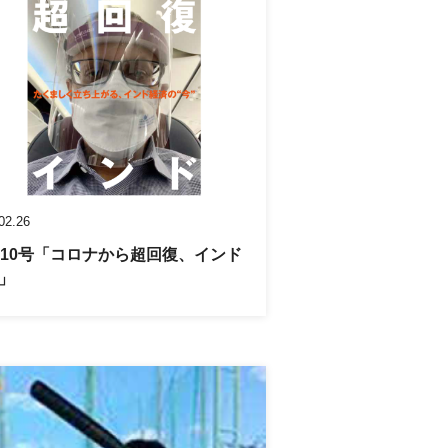
02.26
L10号「コロナから超回復、インド
」