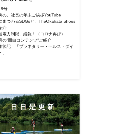
19号
例の、社長の年末ご挨拶YouTube
まつわるSDGsと、TheOkahata Shoes
紹介
国電力制限、続報！（コロナ再び）
月の“面白コンテンツ“ご紹介
集後記 「プラネタリー・ヘルス・ダイ
ト」