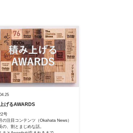
04.25
上げるAWARDS
22号
の注目コンテンツ（Okahata News）
長の、割とまじめな話。
ミキとAwardsが生まれるまで