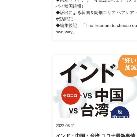
パイ韓国続報）
◆坂出による韓国＆岡畑コリア ヘアケア
ボ訪問記
◆編集後記 「The freedom to choose ou
own way」
2022.03.11
インド・中国・台湾 コロナ最新事情