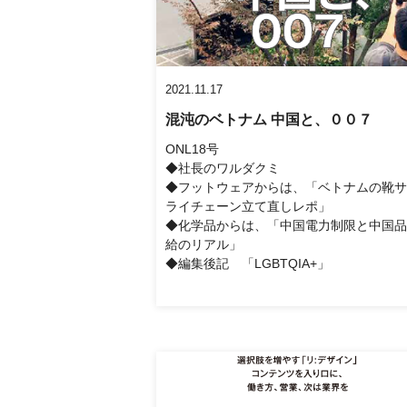
2021.11.17
混沌のベトナム 中国と、００７
ONL18号
◆社長のワルダクミ
◆フットウェアからは、「ベトナムの靴サ
ライチェーン立て直しレポ」
◆化学品からは、「中国電力制限と中国品
給のリアル」
◆編集後記 「LGBTQIA+」