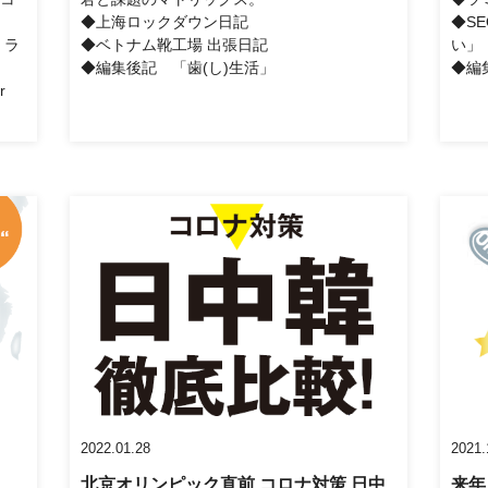
◆上海ロックダウン日記
◆S
・ラ
◆ベトナム靴工場 出張日記
い」
◆編集後記 「歯(し)生活」
◆編
r
2022.01.28
2021.
北京オリンピック直前 コロナ対策 日中
来年