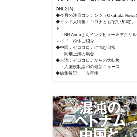
ONL21号
◆今月の注目コンテンツ（Okahata News
◆インド大特集：コロナとも”好い加減”、
ド
・BR Anupさんインタビュー＆アクリ
マイド・粉体ご紹介
◆中国：ゼロコロナに悩む日常
・岡畑上海の場合
◆台湾：ゼロコロナからの大転換
・入国規制緩和の最新ニュース！
◆編集後記 「占星術」