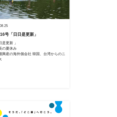
08.25
L16号「日日是更新」
日是更新 」
長の夏休み
畑興産の海外個会社 韓国、台湾からのニ
ス