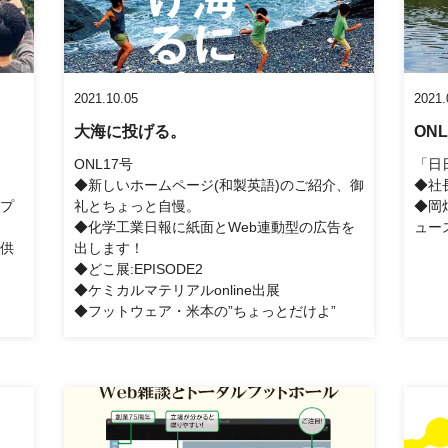
2021.10.05
2021.
大海に投げる。
ON
ONL17号
「日
◆新しいホームページ(和製英語)のご紹介、御
◆社
プ
礼とちょっと自慢。
◆岡
◆化学工業日報に紙面とWeb連動型の広告を
ュー
供
出します！
◆どこ展:EPISODE2
◆ケミカルマテリアルonline出展
◆フットウェア・米本の”ちょっとだけよ”