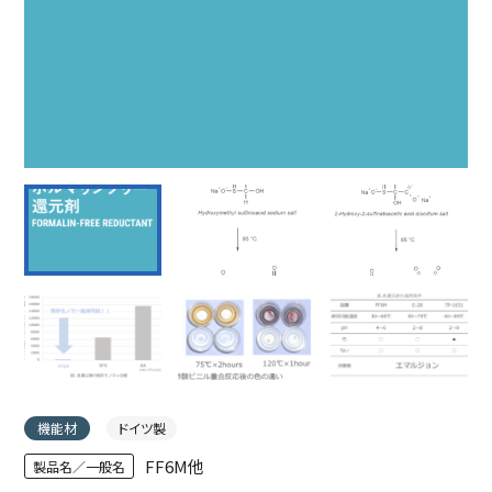
機能材
ドイツ製
FF6M他
製品名／一般名