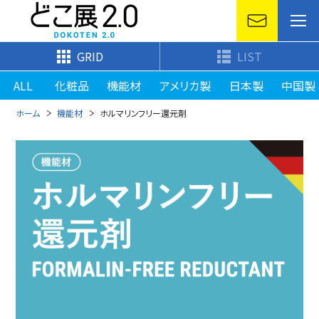
GRID
LIST
ALL
化粧品
機能材
アメリカ製
日本製
中国製
ホーム
機能材
ホルマリンフリー還元剤