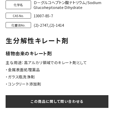
Ｄ－グルコヘプトン酸ナトリウム/Sodium
化学名
Glucoheptonate Dihydrate
13007-85-7
CAS No.
(2)-2747,(2)-1414
化審法No.
生分解性キレート剤
植物由来のキレート剤
主な用途：高アルカリ領域でのキレート剤として
・金属表面処理薬品
・ガラス瓶洗浄剤
・コンクリート添加剤
この商品に関して問い合わせる