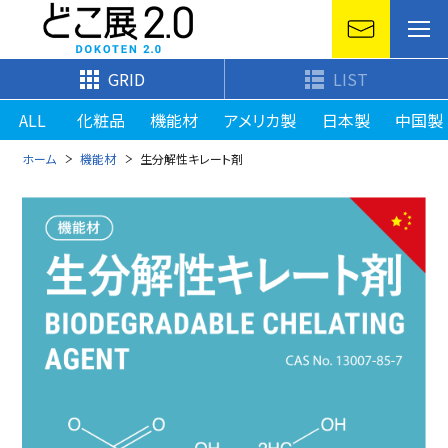
GRID
LIST
ALL
化粧品
機能材
アメリカ製
日本製
中国製
ホーム
機能材
生分解性キレート剤