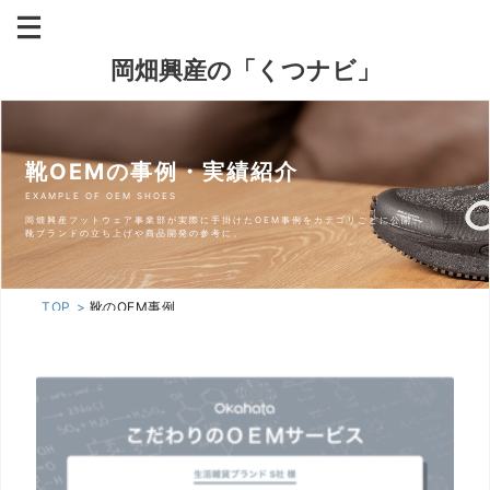
岡畑興産の「くつナビ」
靴OEMの事例・実績紹介
EXAMPLE OF OEM SHOES
岡畑興産フットウェア事業部が実際に手掛けたOEM事例をカテゴリごとに公開。
靴ブランドの立ち上げや商品開発の参考に。
TOP
靴のOEM事例