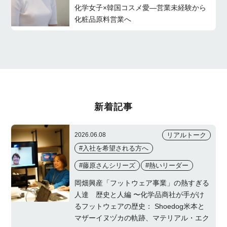
化学女子×韓国コスメ愛—営業未経験から
化粧品原料営業へ
新着記事
リアルトーク
2026.06.08
#入社を希望される方へ
#藤原さんシリーズ
#熱いリーダー
岡畑興産「フットウェア事業」の熱すぎる
人達 歴史と人編 〜化学品商社が手がけ
るフットウェアの歴史： Shoedog米本と
マザーイヌヅカの軌跡、マテリアル・エク