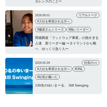
セレンスのこと〜
リアルトーク
2026.06.01
#入社を希望される方へ
#藤原さんシリーズ
#熱いリーダー
岡畑興産「フットウェア事業」の熱すぎる
人達 新リーダー編 〜タイランドから靴
へ ゆっくり急ぐ人〜
社長の○○
2026.05.29
#入社を希望される方へ
#ONL
#社長が書いた
130名のゆいまーる、 Still Swinging.