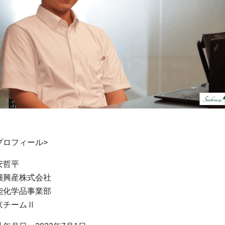
プロフィール>
安哲平
畑興産株式会社
能化学品事業部
京チームⅡ