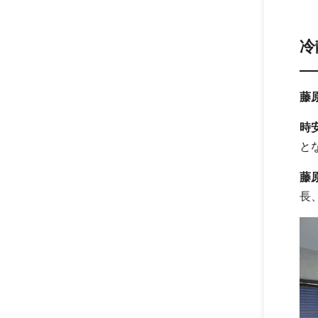
冷
藤
時
と
藤
長