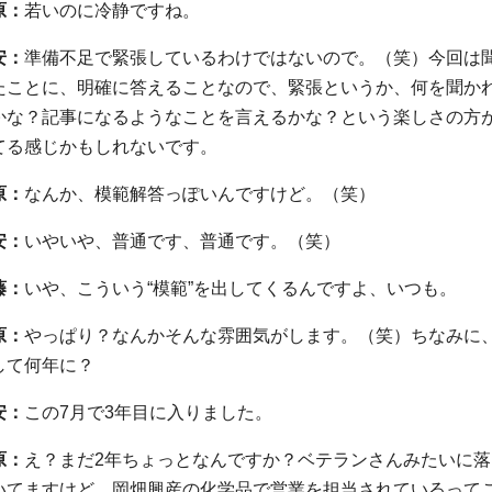
原：
若いのに冷静ですね。
安：
準備不足で緊張しているわけではないので。（笑）今回は
たことに、明確に答えることなので、緊張というか、何を聞か
かな？記事になるようなことを言えるかな？という楽しさの方
てる感じかもしれないです。
原：
なんか、模範解答っぽいんですけど。（笑）
安：
いやいや、普通です、普通です。（笑）
藤：
いや、こういう“模範”を出してくるんですよ、いつも。
原：
やっぱり？なんかそんな雰囲気がします。（笑）ちなみに
して何年に？
安：
この7月で3年目に入りました。
原：
え？まだ2年ちょっとなんですか？ベテランさんみたいに落
いてますけど。岡畑興産の化学品で営業を担当されているって