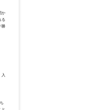
聞か
れる
が勝
、入
ち
こと