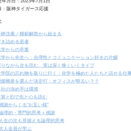
社年月日：2023年7月1日
味：阪神タイガース応援
次
静沈着／模範解答から始まる
き詰める若者
学からの卒業
学から先生へ：合理性とコミュニケーション好きの片鱗
りながら次を読む、実は深く狭くいくタイプ
学院の忘れ物を取りに行く：化学を極めた人たちと話せる仕
畑興産を選んだ決定打：オフィスが明るい？？
社の決め手は環境
算とEIで先と心を読む
感謝からくる“お互い様”
論理的・専門的思考＋感謝
人生の次も見据える論理的思考
大人全員が学ぶ