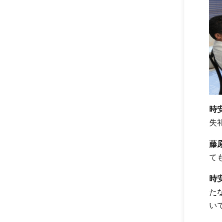
時
失
藤
て
時
た
い