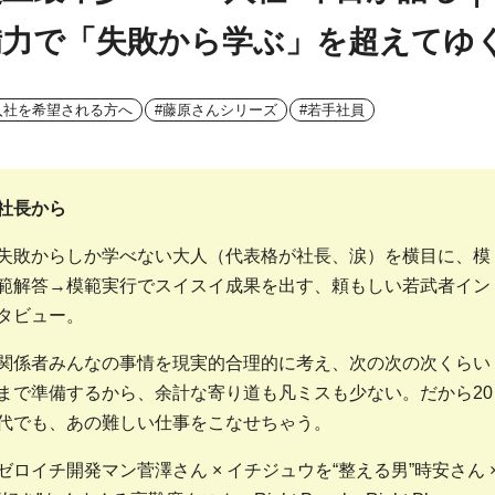
備力で「失敗から学ぶ」を超えてゆ
入社を希望される方へ
#藤原さんシリーズ
#若手社員
社長から
失敗からしか学べない大人（代表格が社長、涙）を横目に、模
範解答→模範実行でスイスイ成果を出す、頼もしい若武者イン
タビュー。
関係者みんなの事情を現実的合理的に考え、次の次の次くらい
まで準備するから、余計な寄り道も凡ミスも少ない。だから20
代でも、あの難しい仕事をこなせちゃう。
ゼロイチ開発マン菅澤さん × イチジュウを“整える男”時安さん 