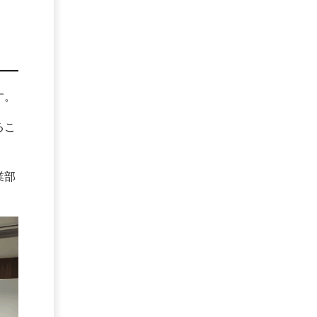
す。
るこ
業部