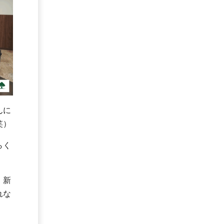
んに
笑）
らく
、新
れな