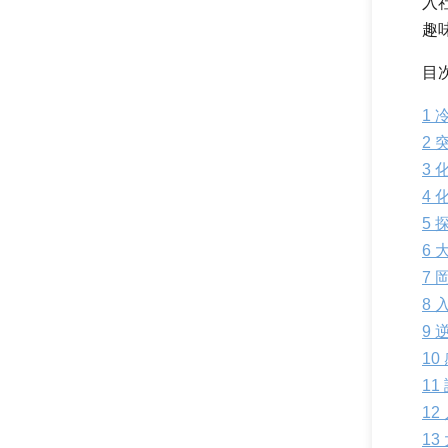
入
趣
目
1
冷
2
突
3
化
4
化
5
探
6
大
7
岡
8
入
9
逆
10
11
12
13