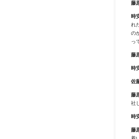
藤
時
れ
の
っ
藤
時
佐
藤
社
時
藤
着