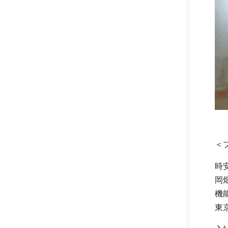
＜
時
岡
機
東