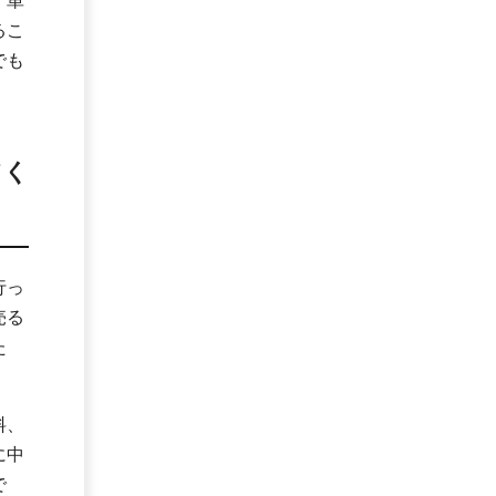
。単
るこ
でも
てく
行っ
売る
た
料、
に中
で