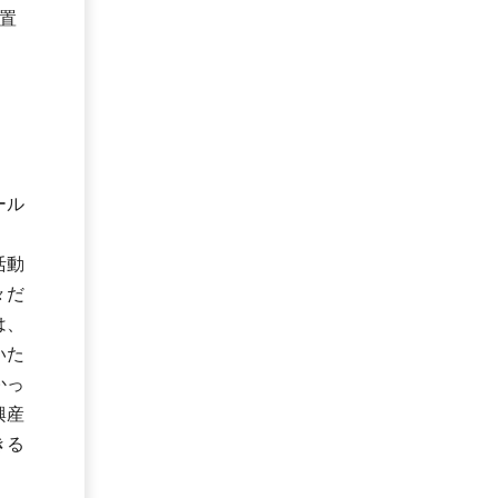
置
ール
活動
々だ
は、
いた
かっ
興産
きる