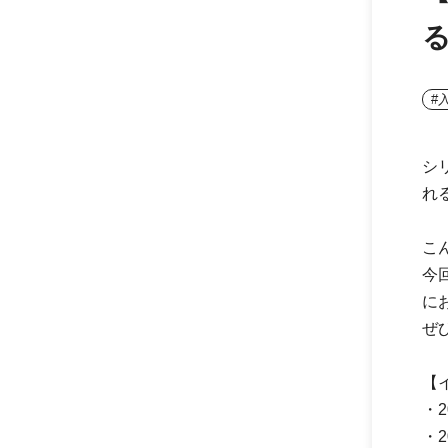
#
シ
れ
こ
今
に
ぜ
【
・2
・