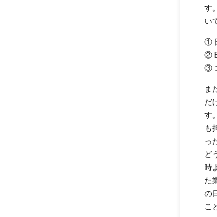
す
い
①
② 
③
ま
だ
す
も
っ
ど
時
た
の
こ