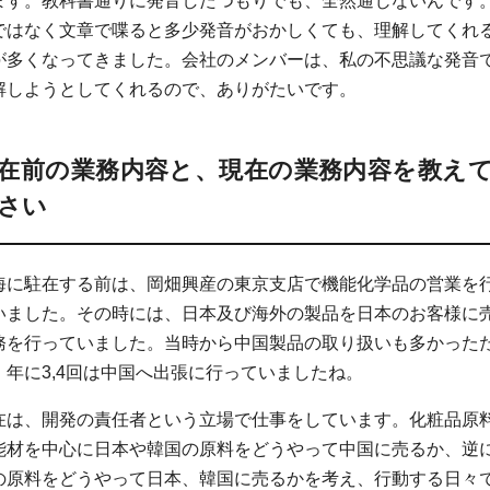
ます。教科書通りに発音したつもりでも、全然通じないんです
ではなく文章で喋ると多少発音がおかしくても、理解してくれ
が多くなってきました。会社のメンバーは、私の不思議な発音
解しようとしてくれるので、ありがたいです。
在前の業務内容と、現在の業務内容を教え
さい
海に駐在する前は、岡畑興産の東京支店で機能化学品の営業を
いました。その時には、日本及び海外の製品を日本のお客様に
務を行っていました。当時から中国製品の取り扱いも多かった
、年に3,4回は中国へ出張に行っていましたね。
在は、開発の責任者という立場で仕事をしています。化粧品原
能材を中心に日本や韓国の原料をどうやって中国に売るか、逆
の原料をどうやって日本、韓国に売るかを考え、行動する日々