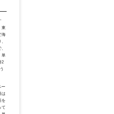
す
。東
で海
り、
で、
。単
2
う
。
ペー
料は
語を
って