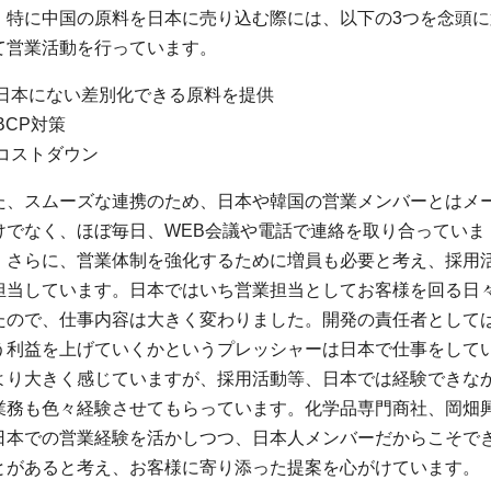
。特に中国の原料を日本に売り込む際には、以下の3つを念頭に
て営業活動を行っています。
 日本にない差別化できる原料を提供
BCP対策
 コストダウン
た、スムーズな連携のため、日本や韓国の営業メンバーとはメ
けでなく、ほぼ毎日、WEB会議や電話で連絡を取り合っていま
。さらに、営業体制を強化するために増員も必要と考え、採用
担当しています。日本ではいち営業担当としてお客様を回る日
たので、仕事内容は大きく変わりました。開発の責任者として
う利益を上げていくかというプレッシャーは日本で仕事をして
より大きく感じていますが、採用活動等、日本では経験できな
業務も色々経験させてもらっています。化学品専門商社、岡畑
日本での営業経験を活かしつつ、日本人メンバーだからこそで
とがあると考え、お客様に寄り添った提案を心がけています。