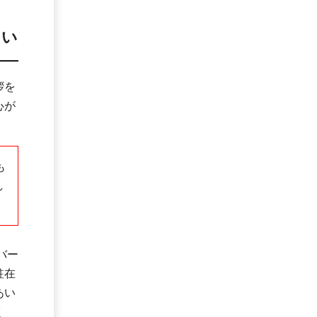
さい
拶を
心が
も
し
バー
駐在
あい
く