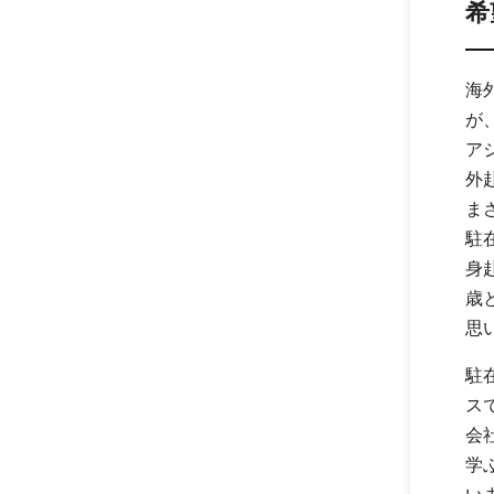
希
海
が
ア
外
ま
駐
身
歳
思
駐
ス
会
学