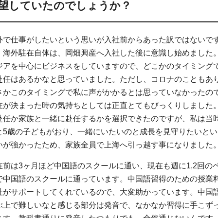
望していたのでしょうか？
外で仕事がしたいという思いが入社前からあった訳ではないで
、海外駐在自体は、岡畑興産へ入社した後に意識し始めました
ジアを中心にビジネスをしていますので、どこかのタイミング
赴任はあるかなと思っていました。ただし、コロナのこともあ
さかこのタイミングで私に声がかかるとは思っていなかったの
在が決まった時の気持ちとしては正直とてもびっくりしました
赴任か家族と一緒に赴任するかを選択できたのですが、私は当時
と5歳の子どもがおり、一緒にいたいのと成長を見守りたいとい
いが強かったため、家族全員で上海へ引っ越す事になりました
在前は3ヶ月ほど中国語のスクールに通い、現在も週に1,2回の
で中国語のスクールに通っています。中国語習得のための授業
社がサポートしてくれているので、大変助かっています。中国
ぶ上で難しいなと感じる部分は発音で、なかなか習得に手こず