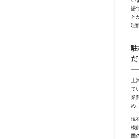
い
語
と
理
駐
だ
上
て
業
め
現
機
国