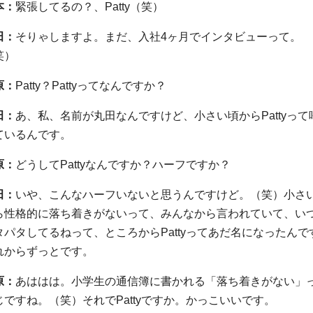
本：
緊張してるの？、Patty（笑）
田：
そりゃしますよ。まだ、入社4ヶ月でインタビューって。
笑）
原：
Patty？Pattyってなんですか？
田：
あ、私、名前が丸田なんですけど、小さい頃からPattyって
ているんです。
原：
どうしてPattyなんですか？ハーフですか？
田：
いや、こんなハーフいないと思うんですけど。（笑）小さ
ら性格的に落ち着きがないって、みんなから言われていて、い
タパタしてるねって、ところからPattyってあだ名になったんで
れからずっとです。
原：
あははは。小学生の通信簿に書かれる「落ち着きがない」
じですね。（笑）それでPattyですか。かっこいいです。