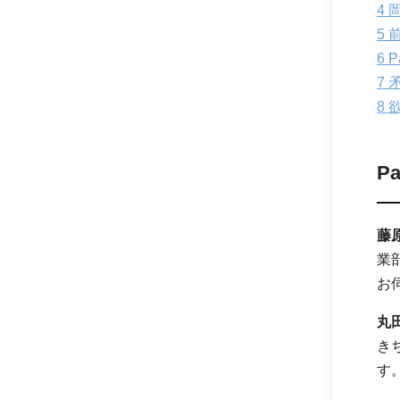
4
岡
5
前
6
P
7
矛
8
欲
P
藤
業
お
丸
き
す