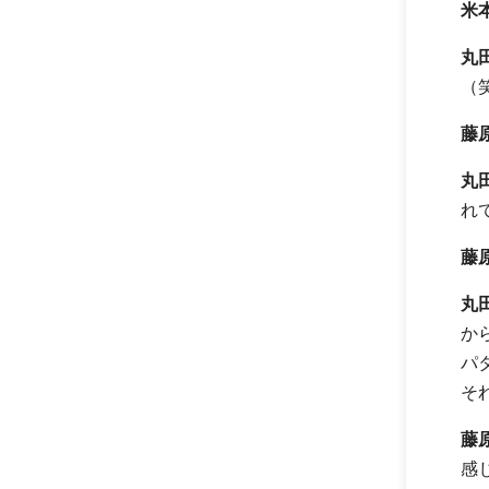
米
丸
（
藤
丸
れ
藤
丸
か
パ
そ
藤
感