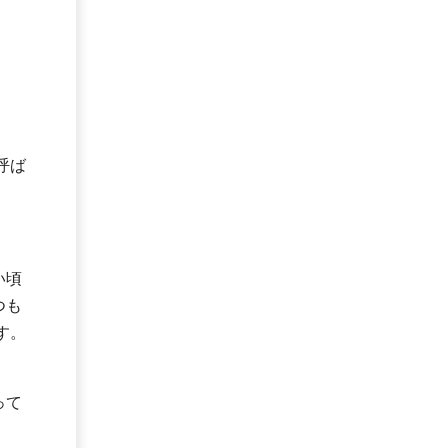
呼ば
い頃
つも
す。
って