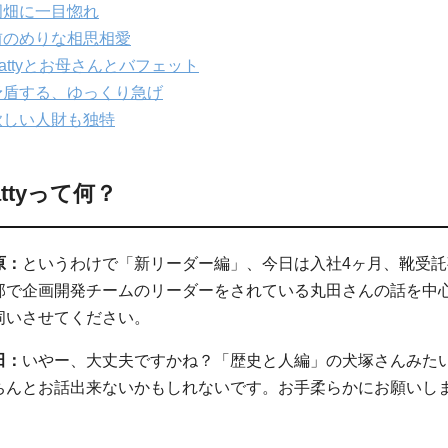
畑に一目惚れ
のめりな相思相愛
attyとお母さんとバフェット
盾する、ゆっくり急げ
しい人財も独特
attyって何？
原：
というわけで「新リーダー編」、今日は入社4ヶ月、靴受託
部で企画開発チームのリーダーをされている丸田さんの話を中
伺いさせてください。
田：
いやー、大丈夫ですかね？「歴史と人編」の犬塚さんみた
ちんとお話出来ないかもしれないです。お手柔らかにお願いし
。