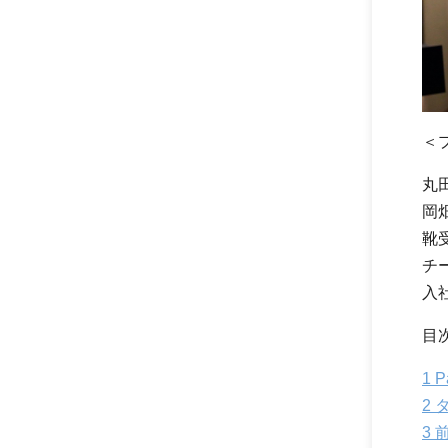
＜
丸田
岡
靴
チ
入社
目
1
P
2
タ
3
前