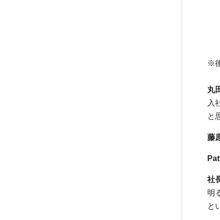
※
丸
入
と
藤
Pa
社
明る
と