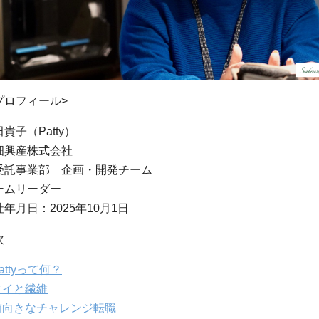
プロフィール>
貴子（Patty）
畑興産株式会社
受託事業部 企画・開発チーム
ームリーダー
年月日：2025年10月1日
次
attyって何？
イと繊維
向きなチャレンジ転職