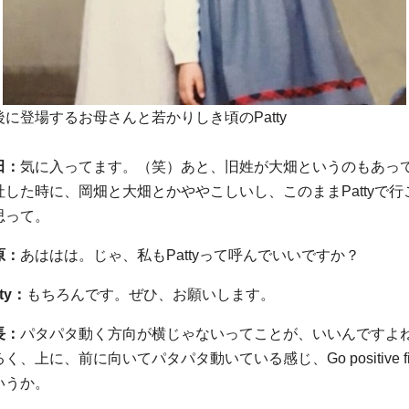
後に登場するお母さんと若かりしき頃のPatty
田：
気に入ってます。（笑）あと、旧姓が大畑というのもあっ
社した時に、岡畑と大畑とかややこしいし、このままPattyで行
思って。
原：
あははは。じゃ、私もPattyって呼んでいいですか？
tty：
もちろんです。ぜひ、お願いします。
長：
パタパタ動く方向が横じゃないってことが、いいんですよ
く、上に、前に向いてパタパタ動いている感じ、Go positive fir
いうか。