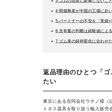
3
ゴムの品質に影響しないこ
4
岡畑興産が中国の工場に赴
5
パートナーの不安を「実績×
6
含有量の判断は経験値によ
7
ゴム臭の経時変化に合わせ
返品理由のひとつ「ゴ
たい
東京にある合同会社ウチノ様（
トネス器具を取り扱う輸入販売