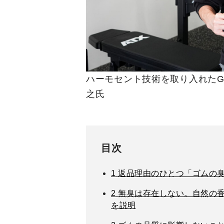
ハーモセント技術を取り入れたG
之氏
目次
1
返品理由のひとつ「ゴムの
2
無臭は存在しない。自然の香
を説明