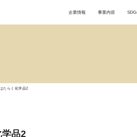
企業情報
事業内容
SDG
はたらく化学品2
学品2