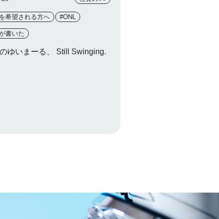
社を希望される方へ
#ONL
長が書いた
のゆいまーる、 Still Swinging.