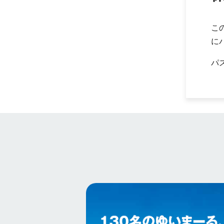
こ
に
パ