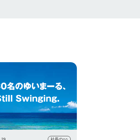
社長の○○
.29