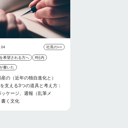
社長の○○
.04
社を希望される方へ
#社内
長が書いた
興産の（近年の独自進化と）
lityを支える3つの道具と考え方：
パッケージ、週報（乱筆メ
、書く文化