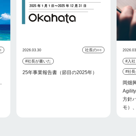
○
社長の○○
2026.03.30
2026.03
#社長が書いた
#入
#社
25年事業報告書（節目の2025年）
.
岡畑
Agi
方針
モ）