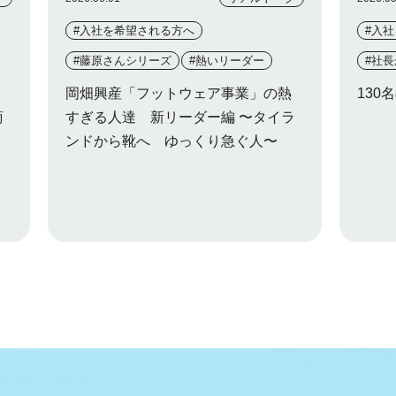
#入社を希望される方へ
#入
#藤原さんシリーズ
#熱いリーダー
#社
岡畑興産「フットウェア事業」の熱
130名
商
すぎる人達 新リーダー編 〜タイラ
ンドから靴へ ゆっくり急ぐ人〜
軌