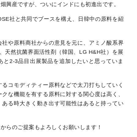
岡畑興産ですが、ついにインドにも初進出です。
ROSE社と共同でブースを構え、日韓中の原料を紹
会社や原料商社からの意見を元に、アミノ酸系界
）、天然抗菌界面活性剤（韓国、LG H&H社）を展
と2-3品目出展製品を追加したいと思っていま
するコモディティー原料などで太刀打ちしていく
ークな機能を有する原料に対する関心度は高く、
、ある時大きく動き出す可能性はあると持ってい
まからのご提案もよろしくお願いします！