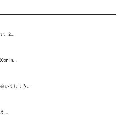
で、2...
lin...
会いましょう...
え...