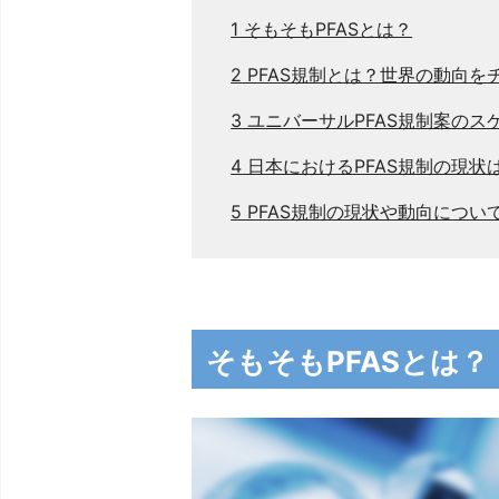
1
そもそもPFASとは？
2
PFAS規制とは？世界の動向を
3
ユニバーサルPFAS規制案のス
4
日本におけるPFAS規制の現状
5
PFAS規制の現状や動向につい
そもそもPFASとは？