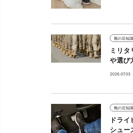
靴の豆知
ミリタ
や選び
2026.07.03
靴の豆知
ドライ
シュー