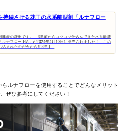
を持続させる花王の水系離型剤「ルナフロー
畑興産の萩田です。 3年前からコツコツ仕込んできた水系離型
ルナフロー RA」が2024年4月10日に発売されました！ この
込まれたのが今から約3年 […]
からルナフローを使用することでどんなメリット
で、ぜひ参考にしてください！