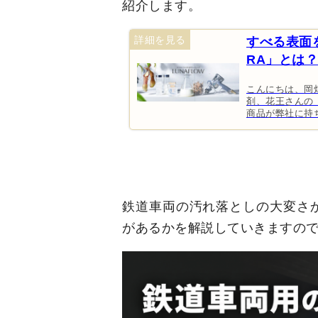
紹介します。
すべる表面
RA」とは？
こんにちは、岡
剤、花王さんの「
商品が弊社に持ち
鉄道車両の汚れ落としの大変さ
があるかを解説していきますの