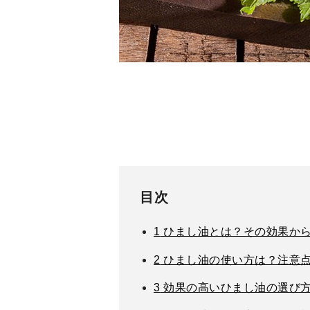
目次
1
ひまし油とは？その効果か
2
ひまし油の使い方は？注意
3
効果の高いひまし油の選び