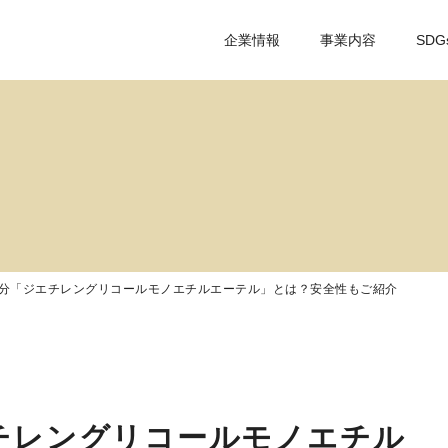
企業情報
事業内容
SDG
分「ジエチレングリコールモノエチルエーテル」とは？安全性もご紹介
チレングリコールモノエチル