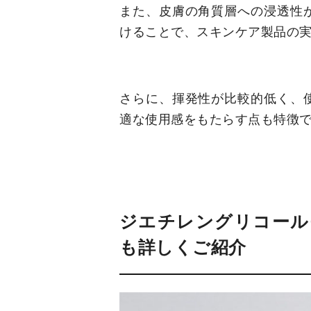
また、皮膚の角質層への浸透性
けることで、スキンケア製品の
さらに、揮発性が比較的低く、
適な使用感をもたらす点も特徴
ジエチレングリコール
も詳しくご紹介