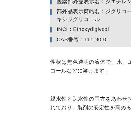
医薬部外品表示名：ジエチレ
部外品表示簡略名：ジグリコ
キシジグリコール
INCI：Ethoxydiglycol
CAS番号：111-90-0
性状は無色透明の液体で、水、
コールなどに溶けます。
親水性と疎水性の両方をあわせ
れており、製剤の安定性を高め