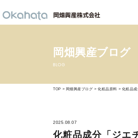
岡畑興産ブログ
BLOG
TOP
岡畑興産ブログ
化粧品原料
化粧品成
2025.08.07
化粧品成分「ジエ