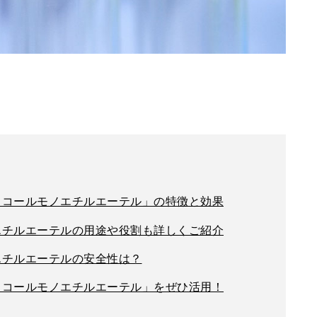
コールモノエチルエーテル」の特徴と効果
チルエーテルの用途や役割も詳しくご紹介
エチルエーテルの安全性は？
コールモノエチルエーテル」をぜひ活用！