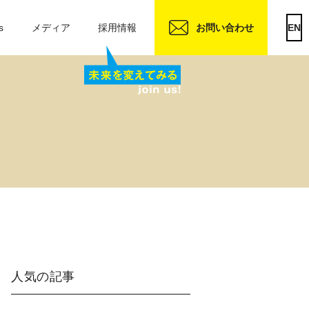
s
メディア
採用情報
お問い合わせ
EN
人気の記事