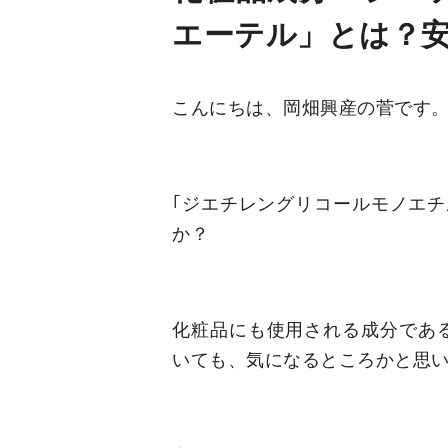
エーテル」とは？
こんにちは、岡畑興産の菅です
｢ジエチレングリコールモノエチ
か？
化粧品にも使用される成分であ
いても、気になるところかと思