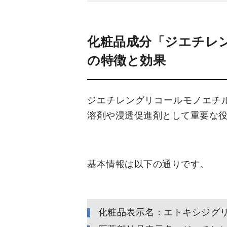
化粧品成分「ジエチレ
の特徴と効果
ジエチレングリコールモノエチ
溶剤や浸透促進剤として重要な
基本情報は以下の通りです。
化粧品表示名：エトキシジグ