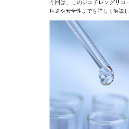
今回は、このジエチレングリコ
用途や安全性までを詳しく解説