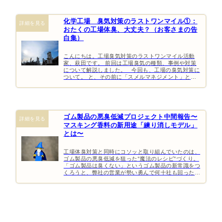
化学工場 臭気対策のラストワンマイル①：
おたくの工場体臭、大丈夫？（お客さまの告
白集）
こんにちは。工場臭気対策のラストワンマイル活動
家、萩田です。 前回は工場臭気の種類、事例や対策
について解説しました。 今回も、工場の臭気対策に
ついて。 と、その前に「スメルマネジメント」とい
う言葉をご存じで […]
ゴム製品の悪臭低減プロジェクト中間報告〜
マスキング香料の新用途「練り消しモデル」
とは〜
工場体臭対策と同時にコソッと取り組んでいたのは、
ゴム製品の悪臭低減を狙った“魔法のレシピ“づくり。
「ゴム製品は臭くない」というゴム製品の新常識をつ
くろうと、弊社の営業が勢い勇んで何十社も回ったの
ですが剣もほろろ。 皆さ […]