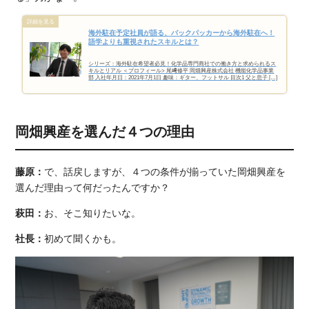
海外駐在予定社員が語る、バックパッカーから海外駐在へ！
語学よりも重視されたスキルとは？
シリーズ：海外駐在希望者必見！化学品専門商社での働き方と求められるス
キルとリアル ＜プロフィール> 尾﨑修平 岡畑興産株式会社 機能化学品事業
部 入社年月日：2021年7月1日 趣味：ギター、フットサル 目次1 父と息子 […]
岡畑興産を選んだ４つの理由
藤原：
で、話戻しますが、４つの条件が揃っていた岡畑興産を
選んだ理由って何だったんですか？
萩田：
お、そこ知りたいな。
社長：
初めて聞くかも。