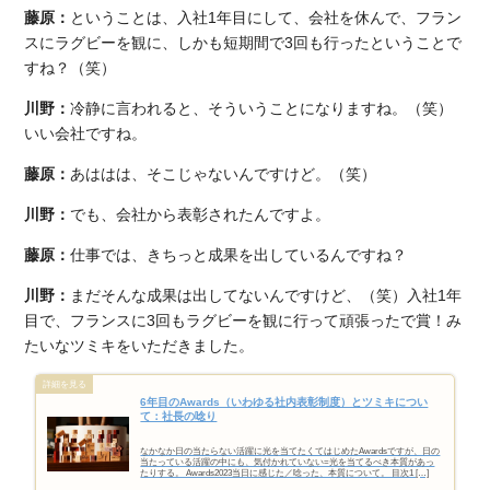
藤原：
ということは、入社1年目にして、会社を休んで、フラン
スにラグビーを観に、しかも短期間で3回も行ったということで
すね？（笑）
川野：
冷静に言われると、そういうことになりますね。（笑）
いい会社ですね。
藤原：
あははは、そこじゃないんですけど。（笑）
川野：
でも、会社から表彰されたんですよ。
藤原：
仕事では、きちっと成果を出しているんですね？
川野：
まだそんな成果は出してないんですけど、（笑）入社1年
目で、フランスに3回もラグビーを観に行って頑張ったで賞！み
たいなツミキをいただきました。
6年目のAwards（いわゆる社内表彰制度）とツミキについ
て：社長の唸り
なかなか日の当たらない活躍に光を当てたくてはじめたAwardsですが、日の
当たっている活躍の中にも、気付かれていない=光を当てるべき本質があっ
たりする。 Awards2023当日に感じた／唸った、本質について。 目次1 […]