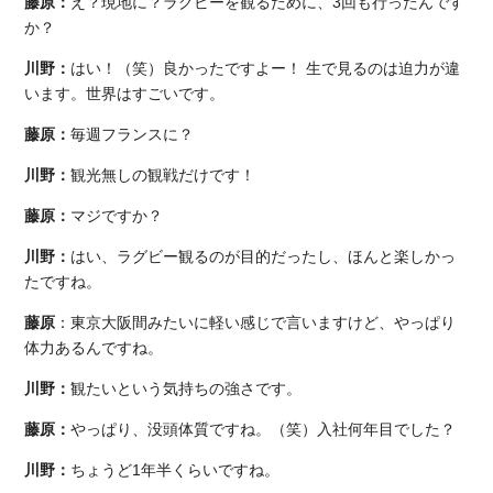
藤原：
え？現地に？ラグビーを観るために、3回も行ったんです
か？
川野：
はい！（笑）良かったですよー！ 生で見るのは迫力が違
います。世界はすごいです。
藤原：
毎週フランスに？
川野：
観光無しの観戦だけです！
藤原：
マジですか？
川野：
はい、ラグビー観るのが目的だったし、ほんと楽しかっ
たですね。
藤原
：東京大阪間みたいに軽い感じで言いますけど、やっぱり
体力あるんですね。
川野：
観たいという気持ちの強さです。
藤原：
やっぱり、没頭体質ですね。（笑）入社何年目でした？
川野：
ちょうど1年半くらいですね。