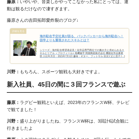
藤原：
いやいや、音楽しかやってこなかった私にとっては、運
動は観るだけなので凄すぎます。
藤原さんの吉田拓郎愛炸裂のブログ↓
海外駐在予定社員が語る、バックパッカーから海外駐在へ！
語学よりも重視されたスキルとは？
シリーズ：海外駐在希望者必見！化学品専門商社での働き方と求められるス
キルとリアル ＜プロフィール> 尾﨑修平 岡畑興産株式会社 機能化学品事業
部 入社年月日：2021年7月1日 趣味：ギター、フットサル 目次1 父と息子 […]
川野：
もちろん、スポーツ観戦も大好きですよ。
新入社員、45日の間に３回フランスで遊ぶ
藤原：
ラグビー観戦といえば、2023年のフランスW杯、テレビ
で観てました！
川野：
盛り上がりましたね、フランスW杯は、3回計6試合観に
行きましたよ