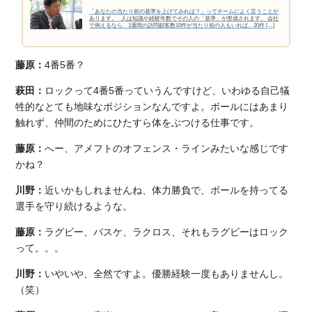
「あなたの当たり前の基準を上げてみれば？」ってチームによく言うことが
あります。 人は知識や経験年数でその人の「基準」が形成されます。 会社
で例えるなら、1週間の訪問顧客数10件が当たり前の人もいれば、20件 […]
藤原：
4番5番？
萩田：
ロックって4番5番っていうんですけど、いわゆる自己犠
牲的なとても地味なポジションなんですよ。ボールにはあまり
触れず、仲間のためにひたすら体をぶつける仕事です。
藤原：
へー、アメフトのオフェンス・ラインみたいな感じです
かね？
川野：
近いかもしれませんね、体力勝負で、ボールを持ってる
選手を守り続けるような。
藤原：
ラグビー、バスケ、ラクロス、それもラグビーはロック
って。。。
川野：
いやいや、全然ですよ。優勝経験一度もありませんし。
（笑）