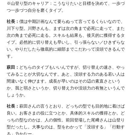
※山登り型のキャリア：こうなりたいと目標を決めて、一歩づ
つ一歩づつ自分を磨くタイプ。
社長：
僕は中期計画なんて要らぬって言ってるくらいなので、
川下り型。川野さんも、まずは次の角まで必死に走って、また
次の角まで必死に走る。スキルも結果も、後天的に獲得するタ
イプ。必然的に切り替えも早いし、引っ張らない／ひきずらな
い。やりだしたら徹底的に細部までこだわって没頭できるんで
す。
萩田：
どちらのタイプもいいんですが、切り替えの速さ、やっ
てみることが大切なんです。あと、没頭する力のある若い人は
間違いなく伸びます。成長が早いのはその辺の素直さという
か、我と弱さというか、切り替え力や没頭力の有無というんで
しょうか。
社長：
萩田さんの言うとおり、どっちの型でも目的地に着けば
良い。お客さまの役に立つとか、具体的スキルの獲得とか。ど
っちの型なのかは、人の個性。前回登場した尾﨑さんは山登り
型だったし。大事なのは、型をわかって「没頭する」「行動す
る」力かなー。