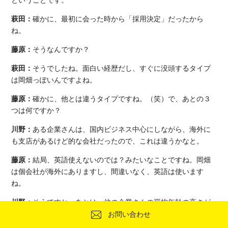
萩田：
確かに、最初に会った時から「採用決定」だったから
ね。
藤原：
そうなんですか？
萩田：
そうでしたね。面白い経歴だし、すぐに没頭するタイプ
は岡畑っぽいんですよね。
藤原：
確かに、他とは違うタイプですね。（笑）で、あとの３
つは何ですか？
川野：
ある企業さんは、国内ビジネス中心にしながら、海外に
も支店があるけど的な会社だったので、これは違うかなと。
藤原：
結局、英語使えないのでは？みたいなことですね。岡畑
は個会社が海外にありますし、間違いなく、英語は使います
ね。
川野：
そうですね。あとは、他の企業さんの平均年齢の高さが
気になりました。岡畑は案外若い人がリーダーになっているな
お問い合わせ
ーと感じました。