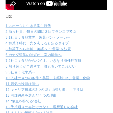
目次
1
スポーツに生きる学生時代
2
新入社員、45日の間に３回フランスで遊ぶ
3
1社目：食品業界、製菓パン・メーカー
4
和菓子時代：先を考えると焦るタイプ
5
和菓子から突然、英語へ：“留学”を決意
6
カナダ留学のはずが、室内留学へ
7
2社目：食品からバイオ、いきなり海外駐在員
8
切り替えが早過ぎて、誰も着いてこれない
9
3社目：化学系へ
10
入社の４つの条件：英語、未経験OK、営業、化学
11
若気の没頭は強い
12
キャリア形成の2つの型：山登り型、川下り型
13
岡畑興産を選んだ４つの理由
14
“裁量を持てる”会社
15
予想通りの会社ではなく、理想通りの会社
16
１ミリの後悔もない３社目