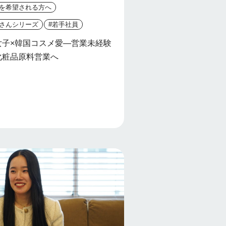
社を希望される方へ
原さんシリーズ
#若手社員
女子×韓国コスメ愛—営業未経験
化粧品原料営業へ