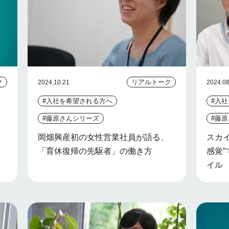
ク
リアルトーク
2024.10.21
2024.08
#入社を希望される方へ
#入
#藤原さんシリーズ
#藤
岡畑興産初の女性営業社員が語る、
スカ
「育休復帰の先駆者」の働き方
感覚
イル