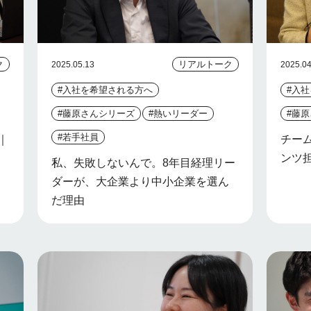
ク
リアルトーク
2025.05.13
2025.04
#入社を希望される方へ
#入
#藤原さんシリーズ
#熱いリーダー
#藤
#若手社員
｜
チー
ンツ
私、失敗しないんで。8年目経理リー
ダーが、大企業より中小企業を選ん
だ理由