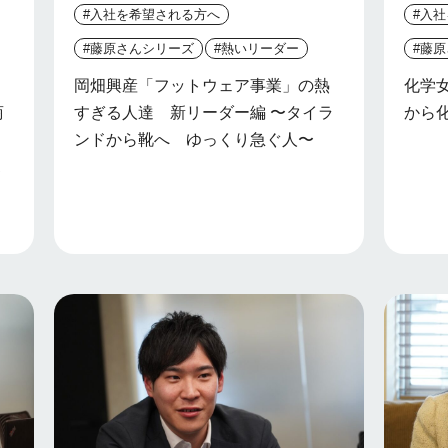
#入社を希望される方へ
#入
#藤原さんシリーズ
#熱いリーダー
#藤
岡畑興産「フットウェア事業」の熱
化学
商
すぎる人達 新リーダー編 〜タイラ
から
ンドから靴へ ゆっくり急ぐ人〜
軌