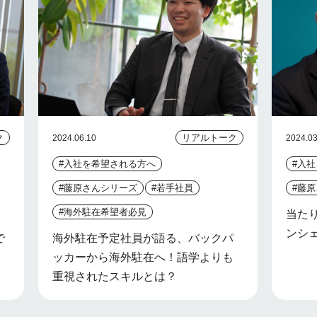
ク
リアルトーク
2024.06.10
2024.03
#入社を希望される方へ
#入
#藤原さんシリーズ
#若手社員
#藤
#海外駐在希望者必見
当た
ンシ
で
海外駐在予定社員が語る、バックパ
ッカーから海外駐在へ！語学よりも
重視されたスキルとは？