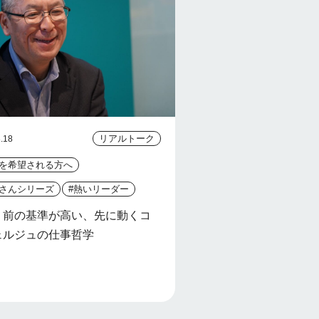
リアルトーク
.18
社を希望される方へ
原さんシリーズ
#熱いリーダー
り前の基準が高い、先に動くコ
ェルジュの仕事哲学