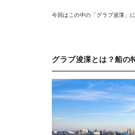
今回はこの中の「グラブ浚渫」
グラブ浚渫とは？船の