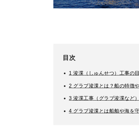
目次
1
浚渫（しゅんせつ）工事の
2
グラブ浚渫とは？船の特徴
3
浚渫工事（グラブ浚渫など
4
グラブ浚渫とは船舶や海を