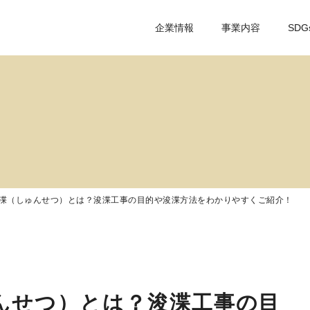
企業情報
事業内容
SDG
渫（しゅんせつ）とは？浚渫工事の目的や浚渫方法をわかりやすくご紹介！
んせつ）とは？浚渫工事の目